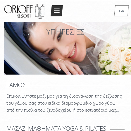
Return to Conten
GR
ΑΡΧΙΚΗ
EN
ΥΠΗΡΕΣΙΕΣ
FR
RESORT
DE
Η ΑΡΧΙΤΕΚΤΟΝΙΚΗ
IT
ΔΙΑΜΟΝΗ
RU
STANDARD DOUBLE/TWIN
SUPERIOR DOUBLE/TWIN
ΓΑΜΟΣ
DELUXE DOUBLE
Επικοινωνήστε μαζί μας για τη διοργάνωση της δεξίωσης
STANDARD STUDIO
του γάμου σας στον ειδικά διαμορφωμένο χώρο γύρω
DELUXE STUDIO
από την πισίνα του ξενοδοχείου ή στο εστιατόριό μας…
MAISONETTE
ΜΑΣΑΖ, ΜΑΘΗΜΑΤΑ YOGA & PILATES