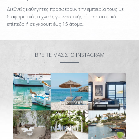
SUPERIOR MAISONETTE – 2 BEDROOM
Διεθνείς καθηγητές προσφέρουν την εμπειρία τους με
SUPERIOR MAISONETTE – 3 BEDROOM
διαφορετικές τεχνικές γυμναστικής είτε σε ατομικό
επίπεδο ή σε γκρουπ έως 15 άτομα.
SUITE
OLD MANSION
ΦΩΤΟΓΡΑΦΙΕΣ
ΒΡΕΙΤΕ ΜΑΣ ΣΤΟ INSTAGRAM
ΥΠΗΡΕΣΙΕΣ
ΕΣΤΙΑΤΟΡΙΟ ORLOFF
CATERING & ΕΚΔΗΛΩΣΕΙΣ
ΣΠΕΤΣΕΣ
ΤΟ ΝΗΣΙ
ΕΣΤΙΑΤΟΡΙΑ & BAR
ΔΡΑΣΤΗΡΙΟΤΗΤΕΣ