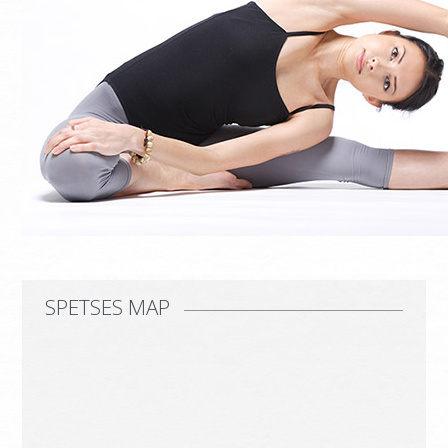
SUPERIOR MAISONETTE – 2 BEDROOM
SUPERIOR MAISONETTE – 3 BEDROOM
SUITE
OLD MANSION
ΦΩΤΟΓΡΑΦΙΕΣ
ΥΠΗΡΕΣΙΕΣ
ΕΣΤΙΑΤΟΡΙΟ ORLOFF
CATERING & ΕΚΔΗΛΩΣΕΙΣ
SPETSES MAP
ΣΠΕΤΣΕΣ
ΤΟ ΝΗΣΙ
ΕΣΤΙΑΤΟΡΙΑ & BAR
ΔΡΑΣΤΗΡΙΟΤΗΤΕΣ