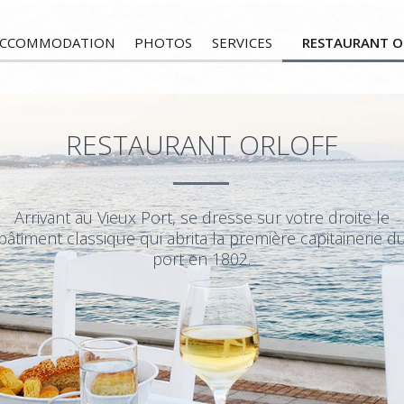
ACCOMMODATION
PHOTOS
SERVICES
RESTAURANT O
RESTAURANT ORLOFF
Arrivant au Vieux Port, se dresse sur votre droite le
bâtiment classique qui abrita la première capitainerie d
port en 1802.