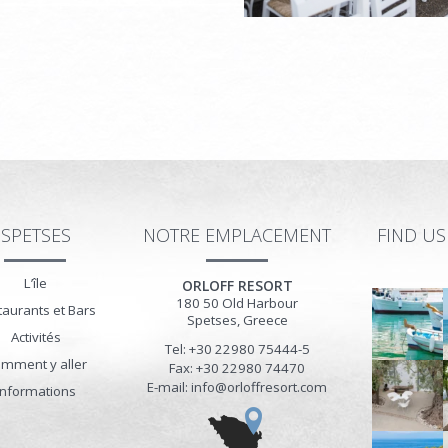
SPETSES
NOTRE EMPLACEMENT
FIND U
L’île
ORLOFF RESORT
180 50
Old Harbour
taurants et Bars
Spetses
,
Greece
Activités
Tel: +30 22980 75444-5
mment y aller
Fax: +30 22980 74470
E-mail: info@orloffresort.com
Ιnformations