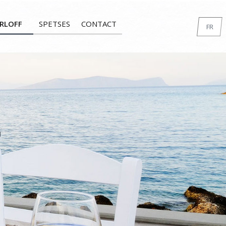
RLOFF
SPETSES
CONTACT
FR
EN
GR
DE
IT
RU
u