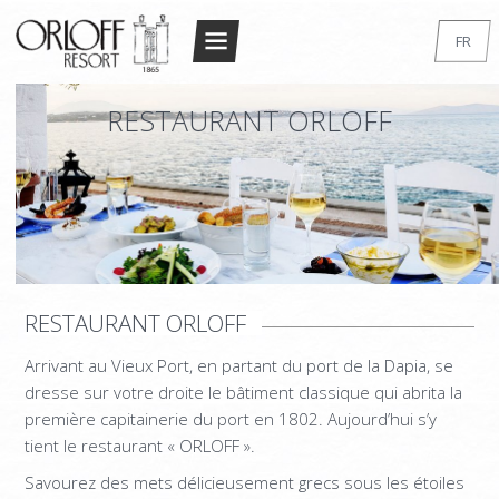
Return to Conten
FR
ACCUEIL
EN
RESTAURANT ORLOFF
GR
LE RESORT
DE
L’ARCHITECTURE
IT
ACCOMMODATION
RU
STANDARD DOUBLE/TWIN
SUPERIOR DOUBLE/TWIN
RESTAURANT ORLOFF
STANDARD STUDIO
Arrivant au Vieux Port, en partant du port de la Dapia, se
LUXURY STUDIO
dresse sur votre droite le bâtiment classique qui abrita la
MAISONETTE
première capitainerie du port en 1802. Aujourd’hui s’y
tient le restaurant « ORLOFF ».
MAISONNETTE SUPÉRIEURE – 2 BEDROOM
Savourez des mets délicieusement grecs sous les étoiles