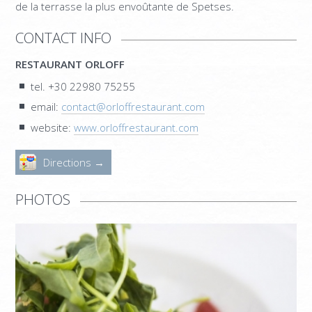
MAISONNETTE SUPÉRIEURE – 3 BEDROOM
de la terrasse la plus envoûtante de Spetses.
SUITE
CONTACT INFO
OLD MANSION
RESTAURANT ORLOFF
PHOTOS
tel. +30 22980 75255
email:
contact@orloffrestaurant.com
SERVICES
website:
www.orloffrestaurant.com
RESTAURANT ORLOFF
Directions →
CATERING & EVENTS
SPETSES
PHOTOS
L’ÎLE
RESTAURANTS ET BARS
ACTIVITÉS
COMMENT Y ALLER