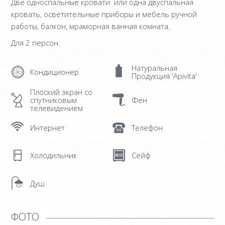
Две односпальные кровати или одна двуспальная
МЕЗОНЕТ ПОВЫШЕННОЙ
кровать, осветительные приборы и мебель ручной
КОМФОРТНОСТИ – 3 BEDROOM
работы, балкон, мраморная ванная комната.
Для 2 персон.
SUITE
OLD MANSION
Натуральная
Кондиционер
Продукция 'Apivita'
ФОТО
Плоский экран со
спутниковым
Фен
УСЛУГИ
телевидением
ORLOFF РЕСТОРАН
Интернет
Телефон
КЕЙТЕРИНГ И СОБЫТИЙ
Холодильник
Сейф
SPETSES
ОСТРОВ
Душ
РЕСТОРАНЫ И БАРЫ
ФОТО
ДЕЯТЕЛЬНОСТЬ