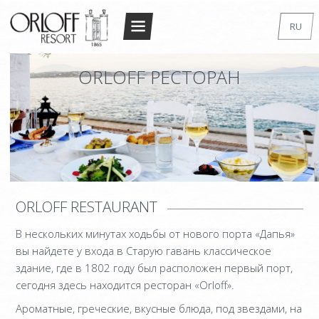
Return to Conten
RU
ГЛАВНАЯ
EN
ORLOFF РЕСТОРАН
GR
РЕЗОРТ
FR
АРХИТЕКТУРА
DE
ПРОЖИВАНИЕ
IT
ДВУХМЕСТНЫЙ НОМЕР
ДВУХМЕСТНЫЙ СУПЕРИОР
ORLOFF RESTAURANT
СТУДИО
В нескольких минутах ходьбы от нового порта «Дапья»
ЛЮКС СТУДИО
вы найдете у входа в Старую гавань классическое
МЕЗОНЕТ
здание, где в 1802 году был расположен первый порт,
сегодня здесь находится ресторан «Orloff».
МЕЗОНЕТ ПОВЫШЕННОЙ
Ароматные, греческие, вкусные блюда, под звездами, на
КОМФОРТНОСТИ – 2 BEDROOM