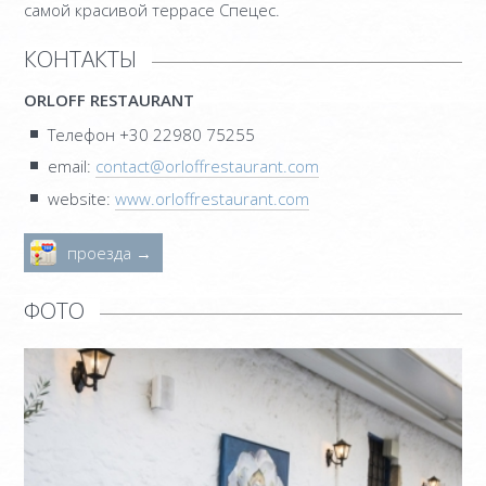
самой красивой террасе Спецес.
МЕЗОНЕТ ПОВЫШЕННОЙ
КОМФОРТНОСТИ – 3 BEDROOM
КОНТАКТЫ
SUITE
ORLOFF RESTAURANT
OLD MANSION
Телефон +30 22980 75255
email:
contact@orloffrestaurant.com
ФОТО
website:
www.orloffrestaurant.com
УСЛУГИ
проезда →
ORLOFF РЕСТОРАН
КЕЙТЕРИНГ И СОБЫТИЙ
ФОТО
SPETSES
ОСТРОВ
РЕСТОРАНЫ И БАРЫ
ДЕЯТЕЛЬНОСТЬ