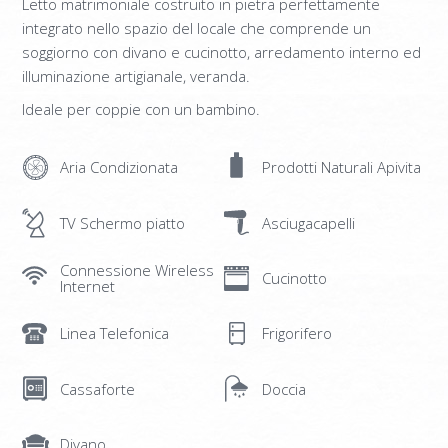
Letto matrimoniale costruito in pietra perfettamente
SUPERIOR MAISONETTE – 3 BEDROOM
integrato nello spazio del locale che comprende un
SUITE
soggiorno con divano e cucinotto, arredamento interno ed
illuminazione artigianale, veranda.
OLD MANSION
Ideale per coppie con un bambino.
FOTO
SERVIZI
Aria Condizionata
Prodotti Naturali Apivita
RISTORANTE ORLOFF
TV Schermo piatto
Asciugacapelli
CATERING & EVENTI
Connessione Wireless
SPETSES
Cucinotto
Internet
L’ISOLA
Linea Telefonica
Frigorifero
RISTORANTI E BAR
ATTIVITÀ
Cassaforte
Doccia
COME RAGGIUNGERCI
Divano