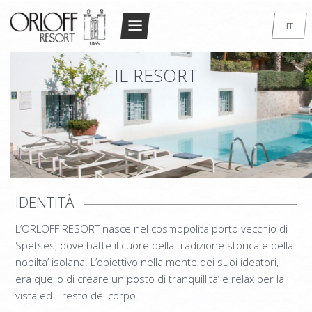
Return to Conten
IT
HOME
EN
IL RESORT
GR
IL RESORT
FR
L’ARCHITETTURA
DE
CAMERE
RU
STANDARD DOUBLE/TWIN
SUPERIOR DOUBLE/TWIN
IDENTITÀ
MONOLOCALE
L’ORLOFF RESORT nasce nel cosmopolita porto vecchio di
MONOLOCALE DELUXE
Spetses, dove batte il cuore della tradizione storica e della
MINI APPARTAMENTO
nobilta’ isolana. L’obiettivo nella mente dei suoi ideatori,
era quello di creare un posto di tranquillita’ e relax per la
SUPERIOR MAISONETTE – 2 BEDROOM
vista ed il resto del corpo.