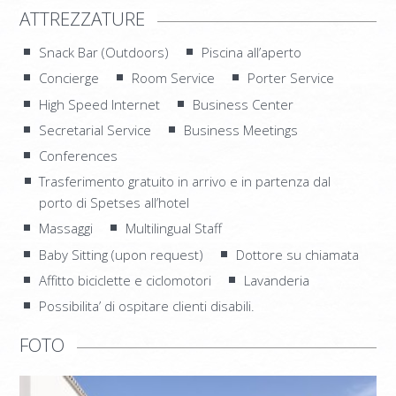
SUPERIOR MAISONETTE – 3 BEDROOM
ATTREZZATURE
SUITE
Snack Bar (Outdoors)
Piscina all’aperto
OLD MANSION
Concierge
Room Service
Porter Service
High Speed Internet
Business Center
FOTO
Secretarial Service
Business Meetings
SERVIZI
Conferences
RISTORANTE ORLOFF
Trasferimento gratuito in arrivo e in partenza dal
porto di Spetses all’hotel
CATERING & EVENTI
Massaggi
Multilingual Staff
SPETSES
Baby Sitting (upon request)
Dottore su chiamata
L’ISOLA
Affitto biciclette e ciclomotori
Lavanderia
Possibilita’ di ospitare clienti disabili.
RISTORANTI E BAR
FOTO
ATTIVITÀ
COME RAGGIUNGERCI