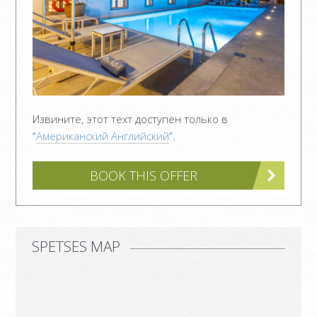
МЕЗОНЕТ ПОВЫШЕННОЙ
КОМФОРТНОСТИ – 3 BEDROOM
SUITE
OLD MANSION
ФОТО
Извините, этот техт доступен только в
“
Американский Английский
”.
УСЛУГИ
ORLOFF РЕСТОРАН
BOOK THIS OFFER
КЕЙТЕРИНГ И СОБЫТИЙ
SPETSES
SPETSES MAP
ОСТРОВ
РЕСТОРАНЫ И БАРЫ
ДЕЯТЕЛЬНОСТЬ