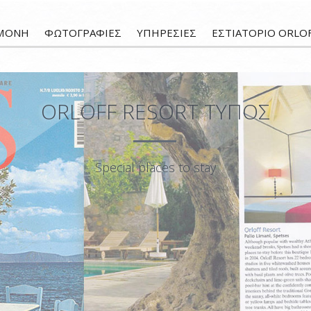
ΜΟΝΗ
ΦΩΤΟΓΡΑΦΙΕΣ
ΥΠΗΡΕΣΙΕΣ
ΕΣΤΙΑΤΟΡΙΟ ORLO
ORLOFF RESORT ΤΥΠΟΣ
Special places to stay