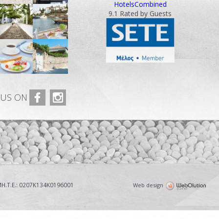
HotelsCombined
9.1
Rated by Guests
 US ON
Η.Τ.Ε.: 0207Κ134Κ0196001
Web design