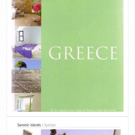
SUPERIOR MAISONETTE – 3 BEDROOM
SUITE
OLD MANSION
FOTO
SERVIZI
RISTORANTE ORLOFF
CATERING & EVENTI
SPETSES
L’ISOLA
RISTORANTI E BAR
ATTIVITÀ
COME RAGGIUNGERCI