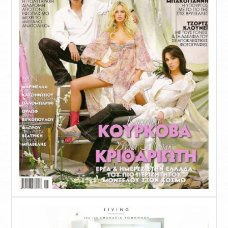
SUPERIOR MAISONETTE – 3 BEDROOM
SUITE
OLD MANSION
FOTO
SERVIZI
RISTORANTE ORLOFF
CATERING & EVENTI
SPETSES
L’ISOLA
RISTORANTI E BAR
ATTIVITÀ
COME RAGGIUNGERCI