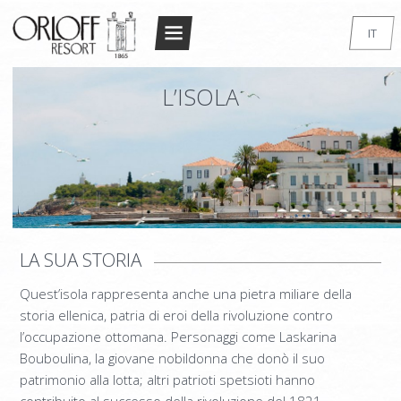
Return to Conten
IT
HOME
EN
L’ISOLA
GR
IL RESORT
FR
L’ARCHITETTURA
DE
CAMERE
RU
STANDARD DOUBLE/TWIN
SUPERIOR DOUBLE/TWIN
LA SUA STORIA
MONOLOCALE
Quest’isola rappresenta anche una pietra miliare della
MONOLOCALE DELUXE
storia ellenica, patria di eroi della rivoluzione contro
MINI APPARTAMENTO
l’occupazione ottomana. Personaggi come Laskarina
Bouboulina, la giovane nobildonna che donò il suo
SUPERIOR MAISONETTE – 2 BEDROOM
patrimonio alla lotta; altri patrioti spetsioti hanno