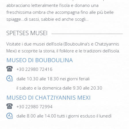
ΙNFORMAZIONI
abbracciano letteralmente l’isola e donano una
freschissima ombra che accompagna fino alle più belle
CONTATTACI
spiagge…di sassi, sabbie ed anche scogli…
SPETSES MUSEI
Visitate i due musei dell’isola (Bouboulina’s e Chatziyannis
Mexi) e scoprite la storia, il folklore e le tradizioni dell’isola.
MUSEO DI BOUBOULINA
+30 22980 72416
dalle 10.30 alle 18.30 nei giorni feriali
il sabato e la domenica dalle 9.30 alle 20.30
MUSEO DI CHATZIYANNIS MEXI
+30 22980 72994
dalle 8.00 alle 14.00 tutti i giorni escluso il lunedì