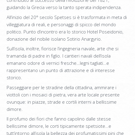
contribuito al successo della rivoluzione del 1821,
SUPERIOR MAISONETTE – 3 BEDROOM
guidando la Grecia verso la tanto sperata indipendenza.
SUITE
All’inizio del 20° secolo Spetses si è trasformata in meta di
villeggiatura di reali, e personaggi di spicco del mondo
OLD MANSION
politico. Punto d’incontro era lo storico Hotel Poseidonio,
FOTO
donazione del nobile isolano Sotirio Anargyrio.
SERVIZI
Sull’isola, inoltre, fiorisce l’ingegneria navale, arte che si
tramanda di padre in figlio. I cantieri navali dell’isola
RISTORANTE ORLOFF
emanano odore di vernici fresche…legni tagliati…e
rappresentano un punto di attrazione e di interesse
CATERING & EVENTI
storico.
SPETSES
Passeggiare per le stradine della cittadina, ammirare i
L’ISOLA
viottoli con i mosaici di pietra, vera arte locale presente
ovunque: in piazze, strade e cortili interni a bellissime
RISTORANTI E BAR
dimore.
ATTIVITÀ
Il profumo dei fiori che fanno capolino dalle stesse
bellissime dimore, le corti tipicamente spetsiote…e
COME RAGGIUNGERCI
tutt’intorno all’isola la bellezza dei profumatissimi pini che