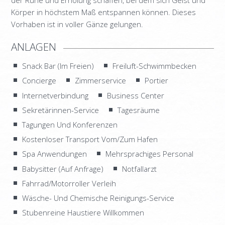
der Ruhe und Erholung schaffen, bei dem sich Geist und
SUPERIOR MAISONETTE – 3 BEDROOM
Körper in höchstem Maß entspannen können. Dieses
SUITE
Vorhaben ist in voller Gänze gelungen.
OLD MANSION
ANLAGEN
FOTOS
Snack Bar (Im Freien)
Freiluft-Schwimmbecken
LEISTUNGEN
Concierge
Zimmerservice
Portier
Internetverbindung
Business Center
ORLOFF RESTAURANT
Sekretärinnen-Service
Tagesräume
CATERING & EVENTS
Tagungen Und Konferenzen
SPETSES
Kostenloser Transport Vom/Zum Hafen
Spa Anwendungen
Mehrsprachiges Personal
DIE INSEL
Babysitter (Auf Anfrage)
Notfallarzt
RESTAURANTS & BARS
Fahrrad/Motorroller Verleih
AKTIVITÄTEN
Wäsche- Und Chemische Reinigungs-Service
Stubenreine Haustiere Willkommen
ANREISE