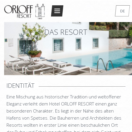
Return to Conten
DE
STARTSEITE
EN
DAS RESORT
GR
DAS RESORT
FR
DIE ARCHITEKTUR
IT
UNTERKUNFT
RU
DOPPELZIMMER STANDARD
SUPERIOR DOUBLE/TWIN
IDENTITÄT
STANDARD STUDIO
Eine Mischung aus historischer Tradition und weltoffener
STUDIO DE LUXE
Eleganz verleiht dem Hotel ORLOFF RESORT einen ganz
MAISONETTE
besonderen Charakter. Es liegt in der Nähe des alten
Hafens von Spetses. Die Bauherren und Architekten des
SUPERIOR MAISONETTE – 2 BEDROOM
Resorts wollten in erster Linie einen beschaulichen Ort