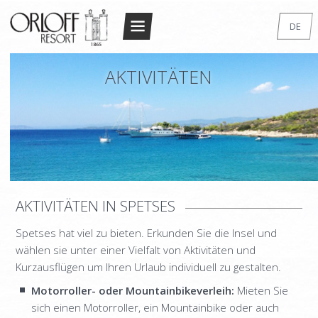
Return to Conten
DE
STARTSEITE
EN
AKTIVITÄTEN
GR
DAS RESORT
FR
DIE ARCHITEKTUR
IT
UNTERKUNFT
RU
DOPPELZIMMER STANDARD
SUPERIOR DOUBLE/TWIN
AKTIVITÄTEN
IN SPETSES
STANDARD STUDIO
Spetses hat viel zu bieten. Erkunden Sie die Insel und
STUDIO DE LUXE
wählen sie unter einer Vielfalt von Aktivitäten und
MAISONETTE
Kurzausflügen um Ihren Urlaub individuell zu gestalten.
Motorroller- oder Mountainbikeverleih:
Mieten Sie
SUPERIOR MAISONETTE – 2 BEDROOM
sich einen Motorroller, ein Mountainbike oder auch