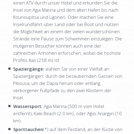
SUPERIOR MAISONETTE – 3 BEDROOM
einen ATV durch unser Hotel und erkunden Sie die
Insel von Agia Marina und dem alten Hafen bis nach
SUITE
Kounoupitsa und Ligoneri. Oder machen Sie eine
Inselrundfahrt über Land oder bei Boot und nützen
OLD MANSION
die Möglichkeit an einem der vielen wunderschönen
FOTOS
Strände eine Pause zum Schwimmen einzulegen. Die
mutigeren Besucher können auch eine der
LEISTUNGEN
zahlreichen Anhöhen erforschen, wobei die höchste
ORLOFF RESTAURANT
Profitis Ilias (258 m) ist.
Spaziergänge:
wählen Sie von einer Vielfalt an
CATERING & EVENTS
Spaziergängen: durch die bezaubernden Gassen von
SPETSES
Pitiousa, um die Dapia herum oder entlang
verborgener Fußpfade zu den zwei Klöstern der
DIE INSEL
Insel.
RESTAURANTS & BARS
Wassersport:
Agia Marina (500 m vom Hotel
entfernt), Kaiki Beach (2.0 km), oder Agioi Anargyri (10
AKTIVITÄTEN
km).
ANREISE
Sporttauchen
(*) auf dem Festland, an der Küste von