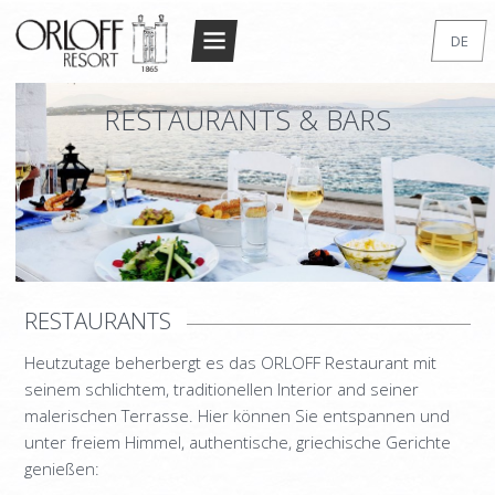
Return to Conten
DE
STARTSEITE
EN
RESTAURANTS & BARS
GR
DAS RESORT
FR
DIE ARCHITEKTUR
IT
UNTERKUNFT
RU
DOPPELZIMMER STANDARD
SUPERIOR DOUBLE/TWIN
RESTAURANTS
STANDARD STUDIO
Heutzutage beherbergt es das ORLOFF Restaurant mit
STUDIO DE LUXE
seinem schlichtem, traditionellen Interior and seiner
MAISONETTE
malerischen Terrasse. Hier können Sie entspannen und
unter freiem Himmel, authentische, griechische Gerichte
SUPERIOR MAISONETTE – 2 BEDROOM
genießen: