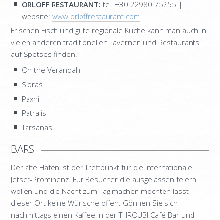
SUPERIOR MAISONETTE – 3 BEDROOM
ORLOFF RESTAURANT
:
tel. +30 22980 75255 |
website:
www.orloffrestaurant.com
SUITE
Frischen Fisch und gute regionale Küche kann man auch in
OLD MANSION
vielen anderen traditionellen Tavernen und Restaurants
auf Spetses finden.
FOTOS
On the Verandah
LEISTUNGEN
Sioras
ORLOFF RESTAURANT
Paxni
Patralis
CATERING & EVENTS
Tarsanas
SPETSES
BARS
DIE INSEL
Der alte Hafen ist der Treffpunkt für die internationale
RESTAURANTS & BARS
Jetset-Prominenz. Für Besucher die ausgelassen feiern
AKTIVITÄTEN
wollen und die Nacht zum Tag machen möchten lässt
dieser Ort keine Wünsche offen. Gönnen Sie sich
ANREISE
nachmittags einen Kaffee in der THROUBI Café-Bar und