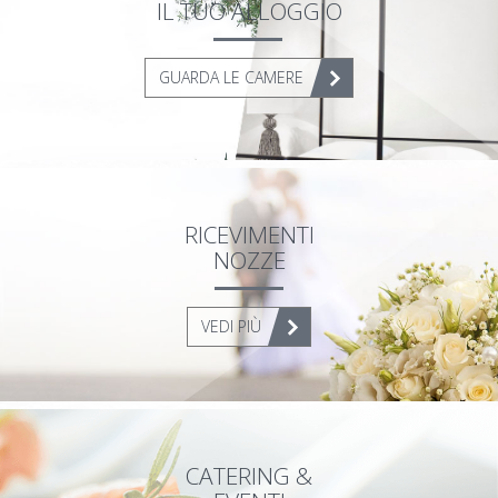
SUPERIOR MAISONETTE – 3 BEDROOM
IL TUO ALLOGGIO
SUITE
GUARDA LE CAMERE
OLD MANSION
FOTO
SERVIZI
RISTORANTE ORLOFF
RICEVIMENTI
NOZZE
CATERING & EVENTI
SPETSES
VEDI PIÙ
L’ISOLA
RISTORANTI E BAR
ATTIVITÀ
CATERING &
COME RAGGIUNGERCI