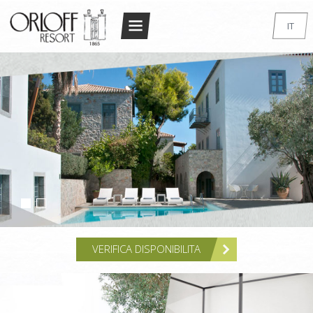
Return to Conten
IT
HOME
EN
GR
IL RESORT
FR
L’ARCHITETTURA
DE
CAMERE
RU
STANDARD DOUBLE/TWIN
SUPERIOR DOUBLE/TWIN
MONOLOCALE
MONOLOCALE DELUXE
VERIFICA DISPONIBILITA
MINI APPARTAMENTO
SUPERIOR MAISONETTE – 2 BEDROOM