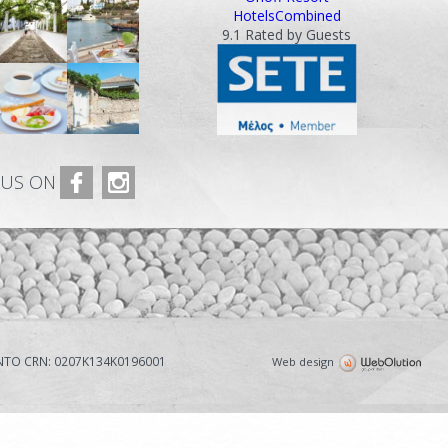
HotelsCombined
9.1
Rated by Guests
 US ON
TO CRN: 0207Κ134Κ0196001
Web design