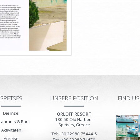
SPETSES
UNSERE POSITION
FIND U
Die Insel
ORLOFF RESORT
180 50
Old Harbour
taurants & Bars
Spetses
,
Greece
Aktivitäten
Tel: +30 22980 75444-5
Anreise
Fax: +30 22980 74470