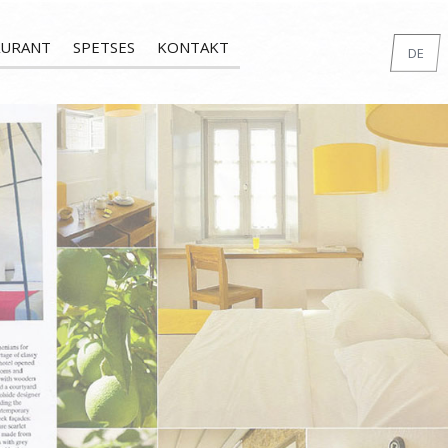
AURANT
SPETSES
KONTAKT
DE
EN
GR
FR
IT
RU