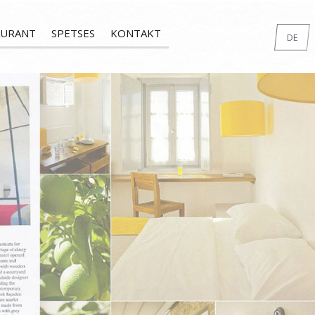
AURANT
SPETSES
KONTAKT
DE
EN
GR
FR
IT
RU