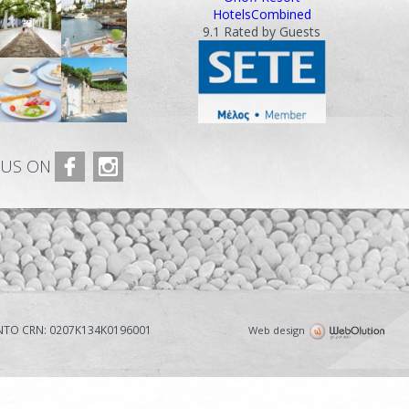
HotelsCombined
9.1
Rated by Guests
 US ON
TO CRN: 0207Κ134Κ0196001
Web design