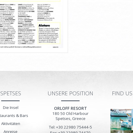
SPETSES
UNSERE POSITION
FIND U
Die Insel
ORLOFF RESORT
180 50
Old Harbour
taurants & Bars
Spetses
,
Greece
Aktivitäten
Tel: +30 22980 75444-5
Anreise
Fax: +30 22980 74470